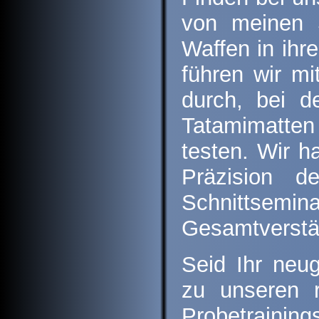
von meinen S
Waffen in ihr
führen wir mi
durch, bei d
Tatamimatten
testen. Wir h
Präzision d
Schnittsemi
Gesamtverstän
Seid Ihr neu
zu unseren r
Probetraini