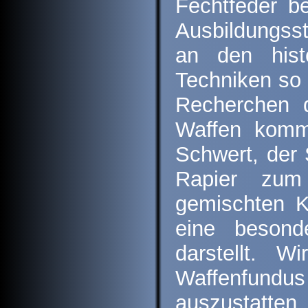
Fechtfeder b
Ausbildungsst
an den hist
Techniken so 
Recherchen 
Waffen komm
Schwert, der 
Rapier zum
gemischten K
eine besond
darstellt. W
Waffenfundu
auszustatten.