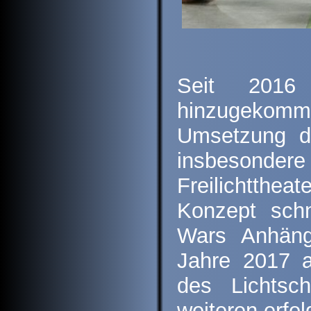
Seit 2016
hinzugekomme
Umsetzung de
insbeso
Freilichtthe
Konzept schn
Wars Anhäng
Jahre 2017 a
des Lichtsc
weiteren erfol