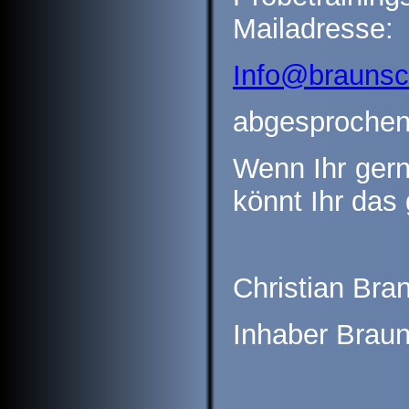
Mailadresse:
Info@braunsc
abgesproche
Wenn Ihr gern
könnt Ihr das
Christian Bra
Inhaber Braun