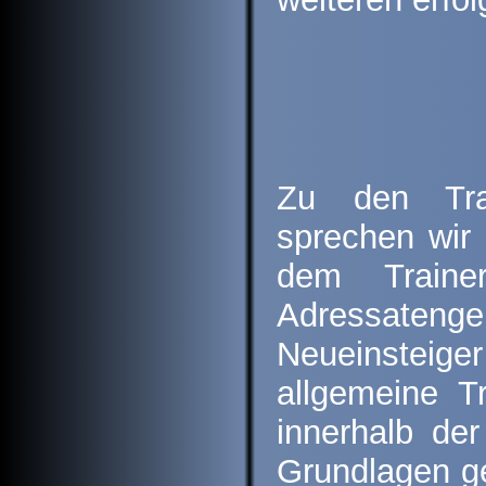
Zu den Trai
sprechen wir
dem Traine
Adressaten
Neueinsteig
allgemeine T
innerhalb de
Grundlagen ge